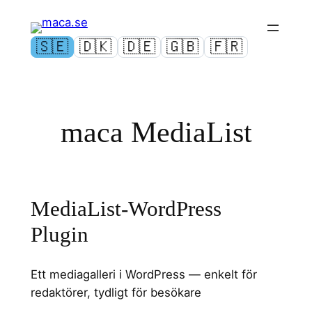
Hoppa
till
🇸🇪
🇩🇰
🇩🇪
🇬🇧
🇫🇷
innehåll
Swedish
Danish
German
English
French
maca MediaList
MediaList-WordPress
Plugin
Ett mediagalleri i WordPress — enkelt för
redaktörer, tydligt för besökare