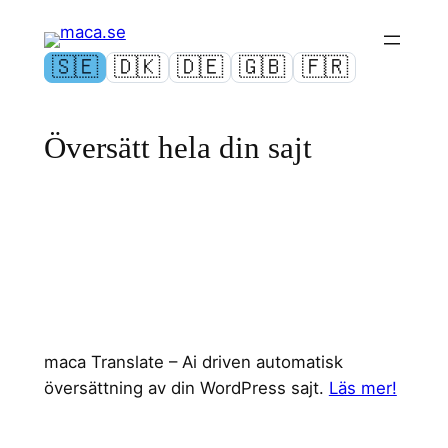
Hoppa
till
🇸🇪
🇩🇰
🇩🇪
🇬🇧
🇫🇷
innehåll
Swedish
Danish
German
English
French
Översätt hela din sajt
maca Translate – Ai driven automatisk
översättning av din WordPress sajt.
Läs mer!