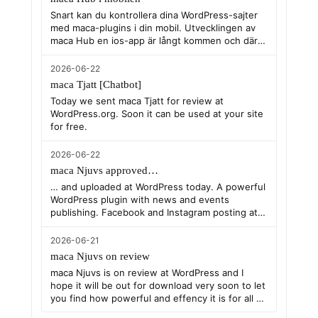
Snart kan du kontrollera dina WordPress-sajter
med maca-plugins i din mobil. Utvecklingen av
maca Hub en ios-app är långt kommen och där
kan du kontrollera och i viss mån administrera
dina plugins tack vare nya maca Hub Controller,
2026-06-22
ett plugin som knyter ihop dina plugins
maca Tjatt [Chatbot]
utvecklade av maca med en ios-app maca Hub.
Today we sent maca Tjatt for review at
WordPress.org. Soon it can be used at your site
for free.
2026-06-22
maca Njuvs approved…
… and uploaded at WordPress today. A powerful
WordPress plugin with news and events
publishing. Facebook and Instagram posting at
same time from the plugin save time. Post once,
not three times!
2026-06-21
maca Njuvs on review
maca Njuvs is on review at WordPress and I
hope it will be out for download very soon to let
you find how powerful and effency it is for all to
publich news and events.