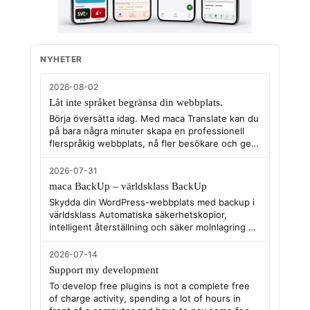
NYHETER
2026-08-02
Låt inte språket begränsa din webbplats.
Börja översätta idag. Med maca Translate kan du
på bara några minuter skapa en professionell
flerspråkig webbplats, nå fler besökare och ge
dina användare en bättre upplevelse – samtidigt
som du själv har full kontroll över både innehåll
2026-07-31
och AI-kostnader. Installera pluginet idag och
maca BackUp – världsklass BackUp
testa!
Skydda din WordPress-webbplats med backup i
världsklass Automatiska säkerhetskopior,
intelligent återställning och säker molnlagring –
allt i ett modernt plugin där alla
premiumfunktioner ingår utan kostnad.
2026-07-14
Support my development
To develop free plugins is not a complete free
of charge activity, spending a lot of hours in