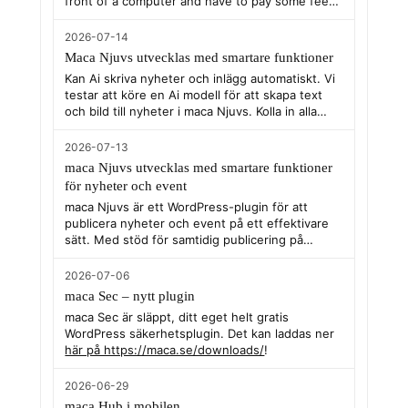
front of a computer and have to pay some fee
for services at the net. Help me continue to
develop with a small donation. Click
here
!
2026-07-14
Maca Njuvs utvecklas med smartare funktioner
Kan Ai skriva nyheter och inlägg automatiskt. Vi
testar att köre en Ai modell för att skapa text
och bild till nyheter i maca Njuvs. Kolla in alla
inovativa plugins för WordPress hos oss
https://maca.se
2026-07-13
maca Njuvs utvecklas med smartare funktioner
för nyheter och event
maca Njuvs är ett WordPress-plugin för att
publicera nyheter och event på ett effektivare
sätt. Med stöd för samtidig publicering på
Facebook och Instagram blir det enklare att nå
ut från en och samma plats.
2026-07-06
maca Sec – nytt plugin
maca Sec är släppt, ditt eget helt gratis
WordPress säkerhetsplugin. Det kan laddas ner
här på https://maca.se/downloads/
!
2026-06-29
maca Hub i mobilen